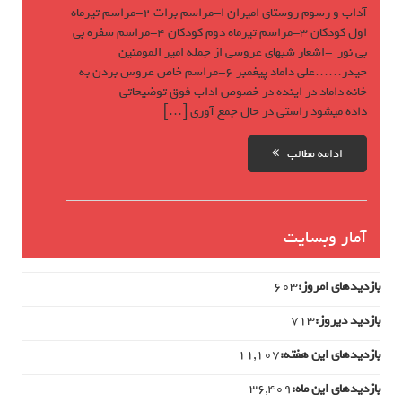
آداب و رسوم روستای امیران ا-مراسم برات 2-مراسم تیرماه
اول کودکان 3-مراسم تیرماه دوم کودکان 4-مراسم سفره بی
بی نور -اشعار شبهای عروسی از جمله امیر المومنین
حیدر……علی داماد پیغمبر 6-مراسم خاص عروس بردن به
خانه داماد در اینده در خصوص اداب فوق توضیحاتی
داده میشود راستی در حال جمع آوری […]
ادامه مطالب
آمار وبسایت
بازدیدهای امروز:
603
بازدید دیروز:
713
بازدیدهای این هفته:
11,107
بازدیدهای این ماه:
36,409