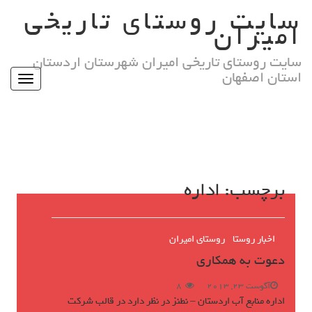
Ski
سایت روستای تاریخی
t
امیران
conten
سایت روستای تاریخی امیران شهرستان اردستان
استان اصفهان
Toggle
igation
برچسب:
اداره
اخبار روستا
روستای امیران
دعوت به همکاری
آگوست 23, 2013
8
اداره منابع آب اردستان – نطنز در نظر دارد در قالب شرکت