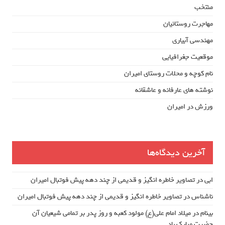
منتخب
مهاجرت روستائیان
مهندسی آبیاری
موقعیت جغرافیایی
نام کوچه و محلات روستای امیران
نوشته های عارفانه و عاشقانه
ورزش در امیران
آخرین دیدگاه‌ها
ابی
در
تصاویر خاطره انگیز و قدیمی از چند دهه پیش فوتبال امیران
ناشناس
در
تصاویر خاطره انگیز و قدیمی از چند دهه پیش فوتبال امیران
بینام
در
میلاد امام علی(ع) مولود کعبه و روز پدر بر تمامی شیعیان آن
حضرت مبارک باد