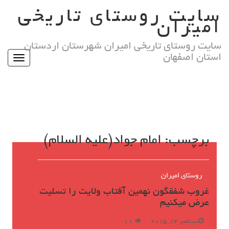
Ski
سایت روستای تاریخی
t
امیران
conten
سایت روستای تاریخی امیران شهرستان اردستان
استان اصفهان
Toggle
igation
برچسب:
امام جواد(علیه السلام)
روستای امیران
غروب شفقگون نهمین آفتاب ولایت را تسلیت
عرض میکنیم
سپتامبر 14, 2015
11