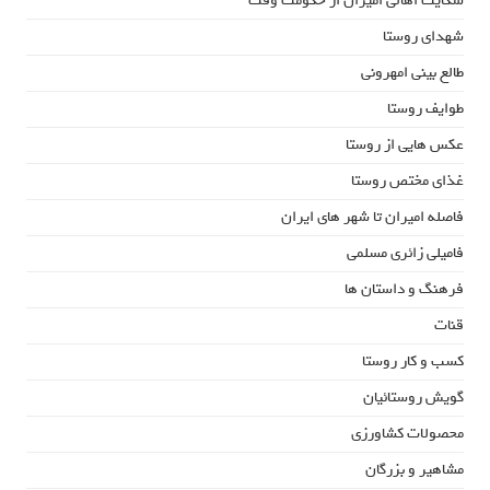
شکایت اهالی امیران از حکومت وقت
شهدای روستا
طالع بینی امهرونی
طوایف روستا
عکس هایی از روستا
غذای مختص روستا
فاصله امیران تا شهر های ایران
فامیلی زائری مسلمی
فرهنگ و داستان ها
قنات
کسب و کار روستا
گویش روستائیان
محصولات کشاورزی
مشاهیر و بزرگان