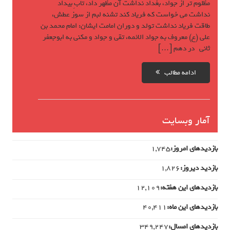
مظلوم تر از جواد، بغداد نداشت آن مظهر داد، تابِ بیداد
نداشت می خواست که فریاد کند تشنه لبم از سوز عطش،
طاقت فریاد نداشت تولد و دوران امامت ایشان: امام محمد بن
علی (ع) معروف به جواد الائمه، تقی و جواد و مکنی به ابوجعفر
ثانی در دهم […]
ادامه مطالب
آمار وبسایت
بازدیدهای امروز:
1,745
بازدید دیروز:
1,826
بازدیدهای این هفته:
12,109
بازدیدهای این ماه:
40,411
بازدیدهای امسال:
349,247