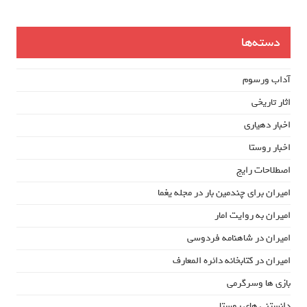
دسته‌ها
آداب ورسوم
اثار تاریخی
اخبار دهیاری
اخبار روستا
اصطلاحات رایج
امیران برای چندمین بار در مجله یغما
امیران به روایت امار
امیران در شاهنامه فردوسی
امیران در کتابخانه دائره المعارف
بازی ها وسرگرمی
دانستنی های روستا