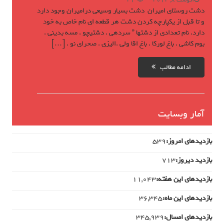
آگوست 8, 2012
21
دشت روستای امیران دشت بسیار وسیعی درامیران وجود دارد
و تا قبل از یکپارچه کردن دشت هر قطعه ای نام خاص به خود
دارد. نام تعدادی از دشتها ” سردهی . دشتیچو . مسه بدینی .
بوم کاشی . باغ لورکا . باغ اقا ولی .الیزی . صحرای نو . […]
ادامه مطالب
آمار وبسایت
بازدیدهای امروز:
539
بازدید دیروز:
713
بازدیدهای این هفته:
11,043
بازدیدهای این ماه:
36,345
بازدیدهای امسال:
345,939