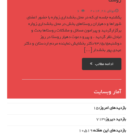
روستا
جولای 28, 2014
6
یکشنبه جلسه ای که در محل بخشداری زواره با حضور اعضای
شوراها و دهیاران روستاهای بخش در محل بخشداری زواره
برگزارگردید و پیرامون مسائل و مشکلات روستاها بحث و
تبادل نظر گردید . و پیرو دعوت دهیار روستا در روز
دوشنبه93/5/5دکتر بخشایش نماینده مردم اردستان و دکتر
عیدی پور بخشدار […]
ادامه مطالب
آمار وبسایت
بازدیدهای امروز:
15
بازدید دیروز:
713
بازدیدهای این هفته:
10,519