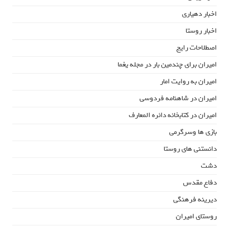
اخبار دهیاری
اخبار روستا
اصطلاحات رایج
امیران برای چندمین بار در مجله یغما
امیران به روایت امار
امیران در شاهنامه فردوسی
امیران در کتابخانه دائره المعارف
بازی ها وسرگرمی
دانستنی های روستا
دشت
دفاع مقدس
دیرینه فرهنگی
روستای امیران