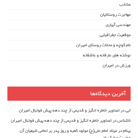
منتخب
مهاجرت روستائیان
مهندسی آبیاری
موقعیت جغرافیایی
نام کوچه و محلات روستای امیران
نوشته های عارفانه و عاشقانه
ورزش در امیران
آخرین دیدگاه‌ها
ابی
در
تصاویر خاطره انگیز و قدیمی از چند دهه پیش فوتبال امیران
ناشناس
در
تصاویر خاطره انگیز و قدیمی از چند دهه پیش فوتبال امیران
بینام
در
میلاد امام علی(ع) مولود کعبه و روز پدر بر تمامی شیعیان آن
حضرت مبارک باد