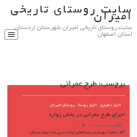
Ski
سایت روستای تاریخی
t
امیران
conten
سایت روستای تاریخی امیران شهرستان اردستان
استان اصفهان
Toggle
igation
برچسب:
طرح عمرانی
اخبار دهیاری
اخبار روستا
روستای امیران
اجرای طرح عمرانی در بخش زواره
آگوست 29, 2013
8
آغاز عملیات بهسازی روستاهای زواره سرپرست بنیاد مسکن