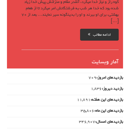
کوه راز و نیاز خدا میکرد، آنقدر مقام و منزلتش پیش خدا زیاد
شده بود که خدا هر شب به فرشتگانش امر میکرد تا از طعام
بهشتی، برای او ببرند و او را بدینگونه سیر نمایند… بعد از 70
[…]
ادامه مطالب
آمار وبسایت
بازدیدهای امروز:
709
بازدید دیروز:
1,836
بازدیدهای این هفته:
11,891
بازدیدهای این ماه:
35,806
بازدیدهای امسال:
346,907