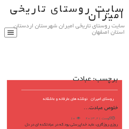
Ski
سایت روستای تاریخی
t
امیران
conten
سایت روستای تاریخی امیران شهرستان اردستان
استان اصفهان
Toggle
igation
برچسب:
عبادت
روستای امیران
نوشته های عارفانه و عاشقانه
خلوص عبادت…
آگوست 21, 2013
10
روزی روزگاری، عابد خداپرستی بود که در عبادتکده ای در دل