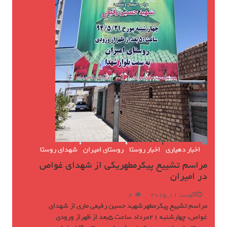
اخبار دهیاری
اخبار روستا
روستای امیران
شهدای روستا
مراسم تشییع پیکرمطهریکی از شهدای غواص
در امیران
آگوست 11, 2015
8
مراسم تشییع پیکرمطهرشهید حسین رفیعی ماری از شهدای
غواص، چهارشنبه 21مرداد ساعت 5بعد از ظهراز ورودی