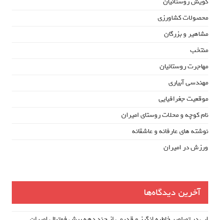
گویش روستائیان
محصولات کشاورزی
مشاهیر و بزرگان
منتخب
مهاجرت روستائیان
مهندسی آبیاری
موقعیت جغرافیایی
نام کوچه و محلات روستای امیران
نوشته های عارفانه و عاشقانه
ورزش در امیران
آخرین دیدگاه‌ها
ابی
در
تصاویر خاطره انگیز و قدیمی از چند دهه پیش فوتبال امیران