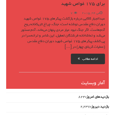
برای 175 غواص شهید
می 24, 2015
7
عبدالجبار کاکایی درباره بازگشت پیکرهای 175 غواص شهید
دوران دفاع مقدس نوشته است: جنگ، چراغ تاریکخانه روح
آدم‌هاست. اگر جنگ نبود عیار مردی پنهان می‌ماند، آدم مستور
می‌شد و تماشاخانه فرشتگان تعطیل. این شاعر و ترانه‌سرا در
پی کشف پیکرهای 175 غواص شهید دوران دفاع مقدس
(عملیات کربلای چهار) در […]
ادامه مطالب
آمار وبسایت
بازدیدهای امروز:
824
بازدید دیروز:
2,237