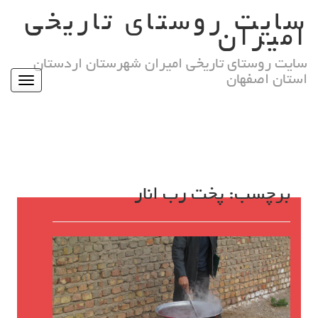
Ski
سایت روستای تاریخی
t
امیران
conten
سایت روستای تاریخی امیران شهرستان اردستان
استان اصفهان
Toggle
igation
برچسب:
پخت رب انار