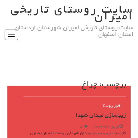
Ski
سایت روستای تاریخی
t
امیران
conten
سایت روستای تاریخی امیران شهرستان اردستان
استان اصفهان
Toggle
igation
برچسب:
چراغ
اخبار روستا
زیباسازی میدان شهدا
آوریل 26, 2013
8
کار زیباسازی و بهسازیمیدان شهدای روستا با اعتبار دهیاری