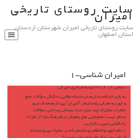
Ski
سایت روستای تاریخی
t
امیران
conten
سایت روستای تاریخی امیران شهرستان اردستان
استان اصفهان
Toggle
igation
اميران شناسى-١
دسامبر 18, 2012
توسط
م زائری امیرانی
به يارى خداقصدداريم درسلسله مطالبى به شكل سؤالات جمع
و جور،به معرفى روستايمان “اميران” بپردازيم،هدف مرور
خاطرات مشترك چند نسل است وسختى و راحتى سؤالات
مدنظر نيست.همولايتى هاى باهوش و بافرهنگ،مارا از نظرات
راه گشابى نصيب نگذاريد.
١-نام شهيدوالامقام روستايمان كه در عمليات پيروزمندانه
كربلاى پنج به كاروان شهيدان پيوست؟