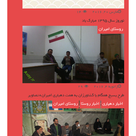
مارس 20, 2016
14
نوروز سال ۱۳۹۵ مبارک باد
روستای امیران
ژانویه 4, 2016
29
طرح بسیج همگام با کشاورزان به همت دهیاری امیران+تصاویر
اخبار دهیاری
,
اخبار روستا
,
روستای امیران