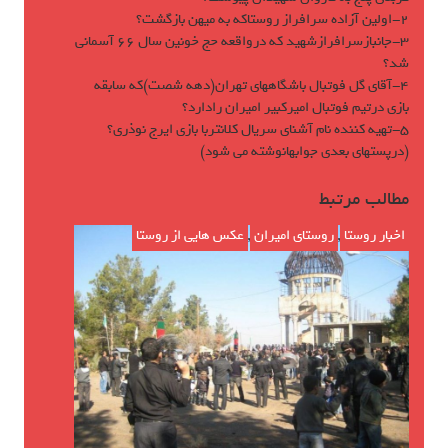
٢-اولين آزاده سرافراز روستاكه به ميهن بازگشت؟
٣-جانبازسرافرازشهيد كه درواقعه حج خونين سال ٦٦ آسمانى
شد؟
٤-آقاى گل فوتبال باشگاههاى تهران(دهه شصت)كه سابقه
بازى درتيم فوتبال اميركبير اميران رادارد؟
٥-تهيه كننده نام آشناى سريال كلانتربا بازى ايرج نوذرى؟
(درپستهاى بعدى جوابهانوشته مى شود)
مطالب مرتبط
اخبار روستا
,
روستای امیران
,
عکس هایی از روستا