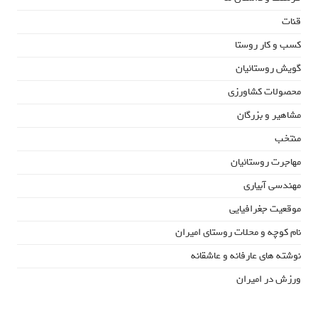
قنات
کسب و کار روستا
گویش روستائیان
محصولات کشاورزی
مشاهیر و بزرگان
منتخب
مهاجرت روستائیان
مهندسی آبیاری
موقعیت جغرافیایی
نام کوچه و محلات روستای امیران
نوشته های عارفانه و عاشقانه
ورزش در امیران