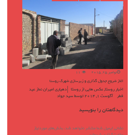
نوامبر 25, 2015
11
اغاز شروع جدول گذاری و زیرسازی شهرک روستا
اخبار روستا
,
عکس هایی از روستا
دهیاری امیران نماز عید
فطر
آگوست 1, 2014
توسط
سید جواد
دیدگاهتان را بنویسید
نشانی ایمیل شما منتشر نخواهد شد.
بخش‌های موردنیاز
علامت‌گذاری شده‌اند
*