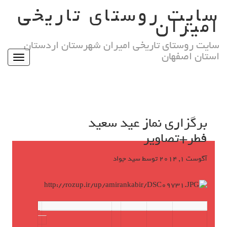
Ski
سایت روستای تاریخی
t
امیران
conten
سایت روستای تاریخی امیران شهرستان اردستان
استان اصفهان
Toggle
igation
برگزاری نماز عید سعید
فطر+تصاویر
آگوست 1, 2014
توسط
سید جواد