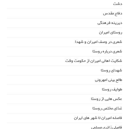
دشت
دفاع مقدس
دیرینه فرهنگی
روستای امیران
شعری در وصف امیران و شهدا
شعری درباره روستا
شکایت اهالی امیران از حکومت وقت
شهدای روستا
طالع بینی امهرونی
طوایف روستا
عکس هایی از روستا
غذای مختص روستا
فاصله امیران تا شهر های ایران
فامیلی زائری مسلمی