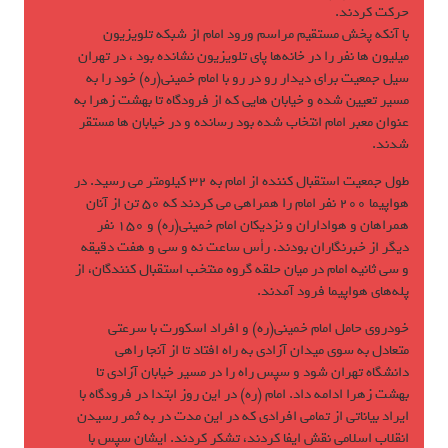
حركت كردند.
با آنكه پخش مستقيم مراسم ورود امام از شبكه تلويزيون
ميليون ها نفر را در خانه‌ها پاي تلويزيون نشانده بود ، در تهران
سيل جمعيت براي ديدار رو در رو با امام خميني(ره) خود را به
مسير تعيين شده و خيابان هايي كه از فرودگاه تا بهشت زهرا به
عنوان معبر امام انتخاب شده بود رسانده و در خيابان ها مستقر
شدند.
طول جمعيت استقبال كننده از امام به 32 كيلومتر مي رسيد. در
هواپيما 200 نفر امام را همراهي مي كردند كه 50 تن از آنان
همراهان و هواداران و نزديكان امام خميني(ره) و 150 نفر
ديگر از خبرنگاران بودند. رأس ساعت نه و سي و هفت دقيقه
و سي ثانيه امام در ميان حلقه گروه منتخب استقبال كنندگان، از
پله‌هاي هواپيما فرود آمدند.
خودروي حامل امام خميني(ره) و افراد اسكورت با سرعتي
متعادل به سوي ميدان آزادي به راه افتاد تا از آنجا راهي
دانشگاه تهران شود و سپس راه را در مسير خيابان آزادي تا
بهشت زهرا ادامه داد. امام (ره) در اين روز ابتدا در فرودگاه با
ايراد بياناتي از تمامي افرادي كه در اين مدت در به ثمر رسيدن
انقلاب اسلامي نقش ايفا كردند، تشكر كردند. ايشان سپس با