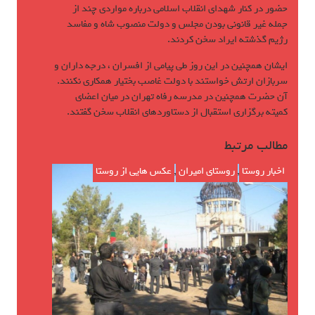
حضور در كنار شهداي انقلاب اسلامي درباره مواردي چند از
جمله غير قانوني بودن مجلس و دولت منصوب شاه و مفاسد
رژيم گذشته ايراد سخن كردند.
ايشان همچنين در اين روز طي پيامي از افسران ، در‌جه داران و
سربازان ارتش خواستند با دولت غاصب بختيار همكاري نكنند.
آن حضرت همچنين در مدرسه رفاه تهران در ميان اعضاي
كميته برگزاري استقبال از دستاوردهاي انقلاب سخن گفتند.
مطالب مرتبط
اخبار روستا
,
روستای امیران
,
عکس هایی از روستا