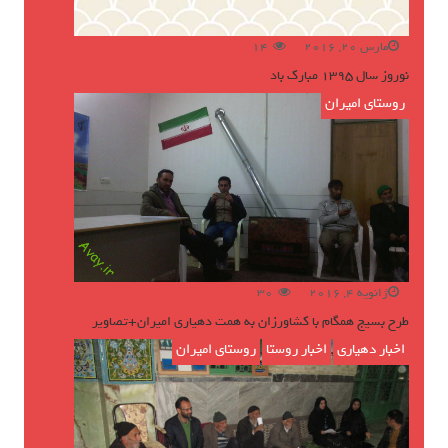
مارس 20, 2016
14
نوروز سال ۱۳۹۵ مبارک باد
روستای امیران
ژانویه 4, 2016
30
طرح بسیج همگام با کشاورزان به همت دهیاری امیران+تصاویر
اخبار دهیاری
,
اخبار روستا
,
روستای امیران