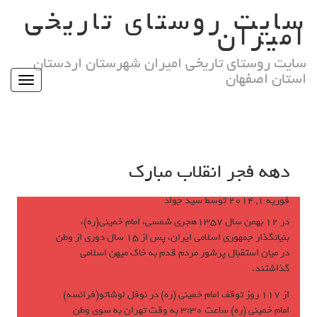
Ski
سایت روستای تاریخی
t
امیران
conten
سایت روستای تاریخی امیران شهرستان اردستان
استان اصفهان
Toggle
igation
دهه فجر انقلاب مبارك
فوریه 1, 2014
توسط
سید جواد
در 12 بهمن سال 1357هجري شمسي، امام خميني(ره)،
بنيانگذار جمهوري اسلامي ايران، پس از 15 سال دوري از وطن
در ميان استقبال پرشور مردم قدم به خاك ميهن اسلامي
گذاشتند.
از 117 روز توقف امام خميني (ره) در نوفل لوشاتو(فرانسه)
امام خميني (ره) ساعت 3:30 به وقت تهران به سوي وطن