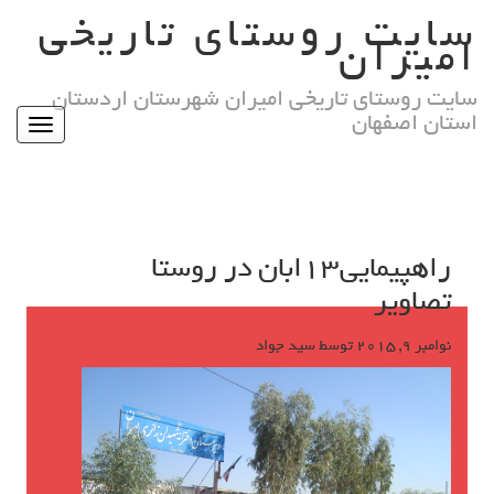
Ski
سایت روستای تاریخی
t
امیران
conten
سایت روستای تاریخی امیران شهرستان اردستان
استان اصفهان
Toggle
igation
راهپیمایی13ابان در روستا
تصاویر
نوامبر 9, 2015
توسط
سید جواد