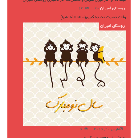
روستای امیران
ژوئن 16, 2016
13
وفات حضرت خدیجه کبری(سلام الله علیها)
روستای امیران
مارس 20, 2016
6
نوروز سال ۱۳۹۵ مبارک باد