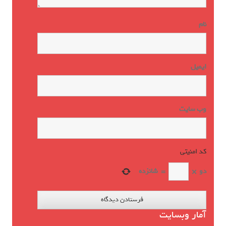
نام
ایمیل
وب‌ سایت
کد امنیتی
*
دو
×
=
شانزده
آمار وبسایت