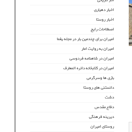
اثار تاریخی
اخبار دهیاری
اخبار روستا
اصطلاحات رایج
امیران برای چندمین بار در مجله یغما
امیران به روایت امار
امیران در شاهنامه فردوسی
امیران در کتابخانه دائره المعارف
بازی ها وسرگرمی
دانستنی های روستا
دشت
دفاع مقدس
دیرینه فرهنگی
روستای امیران