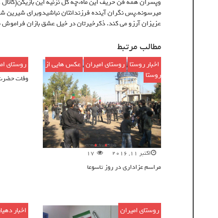
وپسران همه فن حريف اين ماه،چه گل نزنيه اين بازيكن(كانا
ميرسونه.پس نگران آينده فرزندانتان نباشيدوبراى شيرين شد
عزيزان آرزو مى كند. ذكرخيرتان در خيل عشق بازان فراموش مب
مطالب مرتبط
اخبار روستا
,
روستای امیران
,
عکس هایی از
روستای ام
ژوئن 16, 2016
روستا
وفات حضرت خ
اکتبر 11, 2016
17
مراسم عزاداری در روز تاسوعا
روستای امیران
اخبار دهیا