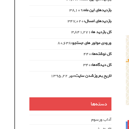
بازدیدهای این ماه:
38,109
بازدیدهای امسال:
347,020
کل بازدید ها:
3,841,271
ورودی‌ موتور های جستجو:
80,638
کل نوشته‌ها:
440
کل دیدگاه‌ها:
340
تاریخ به‌روزشدن سایت:
مهر ۲۲, ۱۳۹۵
دسته‌ها
آداب ورسوم