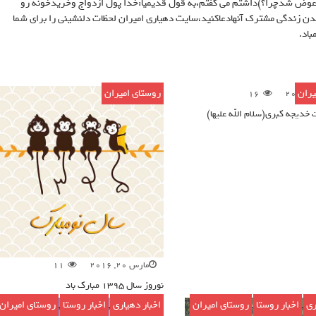
ل عوض شدچرا؟)داشتم مى گفتم،به قول قديميا:خدا پول ازدواج وخريدخونه رو
ن زندگى مشترك آنهادعاكنيد،سايت دهيارى اميران لحظات دلنشينى را براى شما
اد.
یران
روستای امیران
16
دیجه کبری(سلام الله علیها)
مارس 20, 2016
11
نوروز سال ۱۳۹۵ مبارک باد
ری
,
اخبار روستا
,
روستای امیران
اخبار دهیاری
,
اخبار روستا
,
روستای امیران