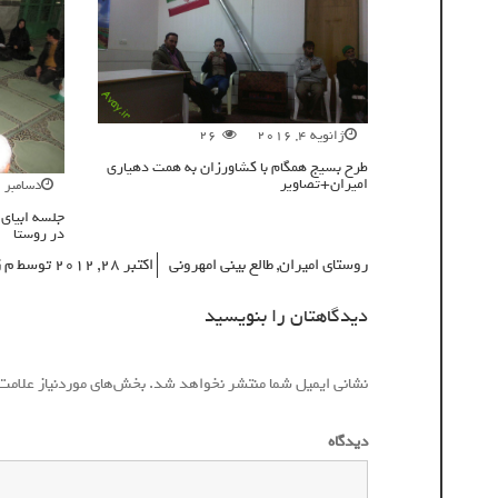
ژانویه 4, 2016
26
طرح بسیج همگام با کشاورزان به همت دهیاری
امیران+تصاویر
دسامبر 28, 2015
جلسه ابیای 
در روستا
روستای امیران
,
طالع بینی امهرونی
اکتبر 28, 2012
توسط
م ز
دیدگاهتان را بنویسید
نشانی ایمیل شما منتشر نخواهد شد.
بخش‌های موردنیاز علامت
دیدگاه
*