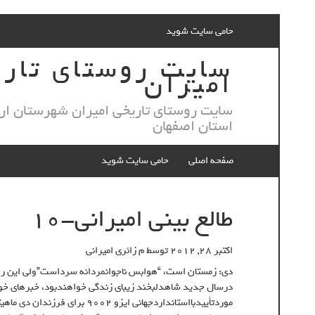
Skip
حامی سایت شوید
to
content
سایت روستای تار
امیران
سایت روستای تاریخی امیران شهرستان ار
استان اصفهان
صفحه اصلی
حامی سایت شوید
طالع بينى اميرانى-١٠
اکتبر 28, 2012
توسط
م زائری امیرانی
دى: زمستان است، “هوابس ناجوانمردانه سرداست”ولى اين روزاب
درسال جديد شاهدلبخند زيباى زندگى خواهندبود، خبرهاى خ
موردتأييدبااستانداردجهانى ايز