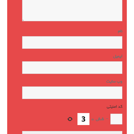
نام
ایمیل
وب‌ سایت
کد امنیتی
*
−
شش
=