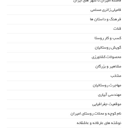
فاصله امیران تا شهر های ایران
فامیلی زائری مسلمی
فرهنگ و داستان ها
قنات
کسب و کار روستا
گویش روستائیان
محصولات کشاورزی
مشاهیر و بزرگان
منتخب
مهاجرت روستائیان
مهندسی آبیاری
موقعیت جغرافیایی
نام کوچه و محلات روستای امیران
نوشته های عارفانه و عاشقانه