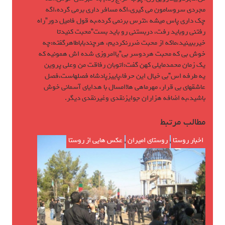
مجردى سروسامون مى گيرى،اگه مسافر دارى برمى گرده،اگه
چك دارى پاس ميشه ،نترس برنمى گرده،به قول فاميل دور”راه
رفتنى روبايد رفت، دربستنى رو بايد بست”محبت كنيدتا
خيرببينيد،ماكه از محبت ضررنكرديم، هرچندباباطاهرگفته:چه
خوش بى كه محبت هردوسر بى”ياامروزى شده اش همونيه كه
يك زمان محمدمايلى كهن گفت:اتوبان رفاقت من وعلى پروين
يه طرفه اس”بى خيال اين حرفا،پاييزپادشاه فصلهاست،فصل
عاشقهاى بى قرار، مهرماهى ها!امسال با هداياى آسمانى خوش
باشيد،به اضافه هزاران جوايزنقدى وغيرنقدى ديگر.
مطالب مرتبط
اخبار روستا
,
روستای امیران
,
عکس هایی از روستا