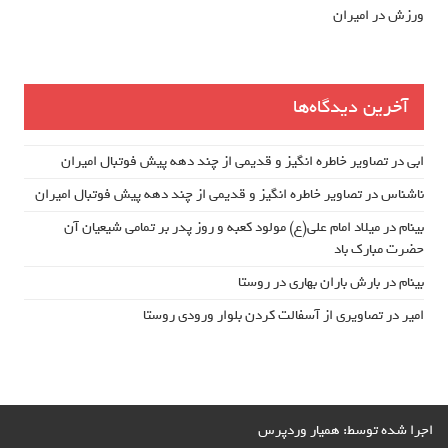
ورزش در امیران
آخرین دیدگاه‌ها
ابی
در
تصاویر خاطره انگیز و قدیمی از چند دهه پیش فوتبال امیران
ناشناس
در
تصاویر خاطره انگیز و قدیمی از چند دهه پیش فوتبال امیران
بینام
در
میلاد امام علی(ع) مولود کعبه و روز پدر بر تمامی شیعیان آن
حضرت مبارک باد
بینام
در
بارش باران بهاری در روستا
امیر
در
تصاویری از آسفالت کردن بلوار ورودی روستا
اجرا شده توسط:
همیار وردپرس