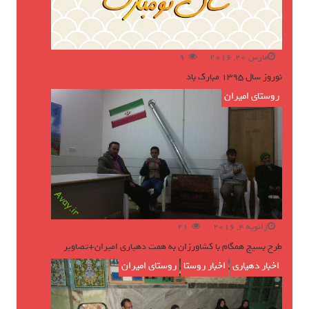
مارس 20, 2016
9
نوروز سال ۱۳۹۵ مبارک باد
روستای امیران
ژانویه 4, 2016
21
طرح بسیج همگام با کشاورزان به همت دهیاری امیران+تصاویر
اخبار دهیاری
,
اخبار روستا
,
روستای امیران