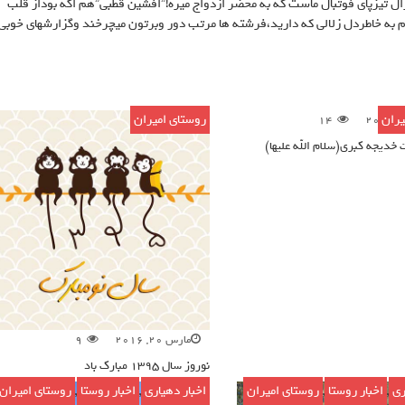
 غزال تيزپاى فوتبال ماست كه به محضر ازدواج ميره!”افشين قطبى”هم اگه بوداز قلب
م به خاطردل زلالى كه داريد،فرشته ها مرتب دور وبرتون ميچرخند وگزارشهاى خوبى
یران
روستای امیران
14
دیجه کبری(سلام الله علیها)
مارس 20, 2016
9
نوروز سال ۱۳۹۵ مبارک باد
ری
,
اخبار روستا
,
روستای امیران
اخبار دهیاری
,
اخبار روستا
,
روستای امیران