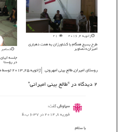
ژانویه 4, 2016
21
طرح بسیج همگام با کشاورزان به همت دهیاری
امیران+تصاویر
دسامبر 28, 2015
جلسه ابیای 
در روستا
روستای امیران
,
طالع بینی امهرونی
ژانویه 25, 2013
توسط
م
2 دیدگاه در “
طالع بينى اميرانى
”
سیاوش
گفت:
فوریه 8, 2014 در 6:37 ب.ظ
با سلام