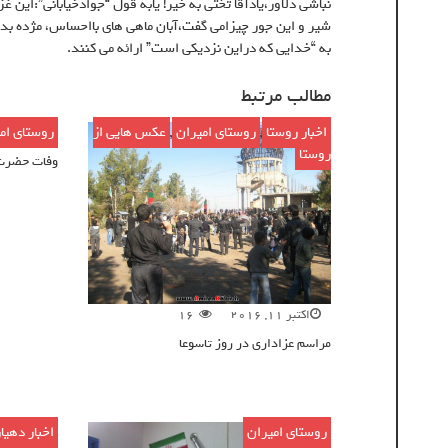
نباشى دلاور،يادآقا تختى به خير! يابه قول “جوادخيابانى”:اين
شير و اين جور چيزامى گفت،آبان ماهى هاى بااحساس، مژده بد
به “خدايى كه دراين نزديكى است” ارائه مى كنند.
مطالب مرتبط
اخبار روستا
,
روستای امیران
,
عکس هایی از
روستای ام
ژوئن 16, 2016
روستا
وفات حضرت خ
اکتبر 11, 2016
16
مراسم عزاداری در روز تاسوعا
روستای امیران
اخبار دهیا