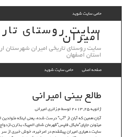
Skip
حامی سایت شوید
to
content
سایت روستای تار
امیران
سایت روستای تاریخی امیران شهرستان ار
استان اصفهان
صفحه اصلی
حامی سایت شوید
طالع بينى اميرانى
ژانویه 25, 2013
توسط
م زائری امیرانی
آبان:همين كه آبان از “آب” درست شده، يعنى اينكه متولدين 
ميتونن جاپاى”مايكل فلپس”قهرمان شناى المپيك بذارن،ازدو
سايت دهيارى اميران پيشقدم در امرخيره، خوش خبرى از سر و