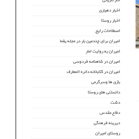
اثار تاریخی
اخبار دهیاری
اخبار روستا
اصطلاحات رایج
امیران برای چندمین بار در مجله یغما
امیران به روایت امار
امیران در شاهنامه فردوسی
امیران در کتابخانه دائره المعارف
بازی ها وسرگرمی
دانستنی های روستا
دشت
دفاع مقدس
دیرینه فرهنگی
روستای امیران