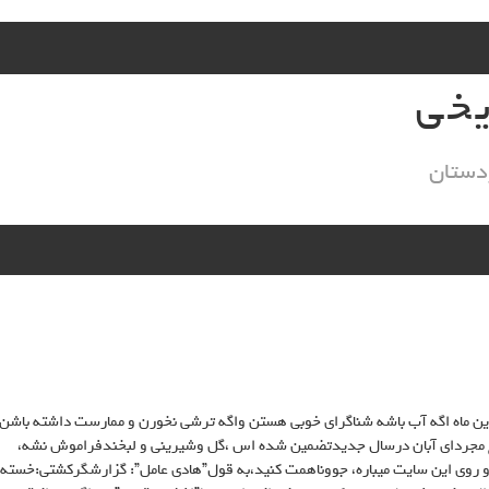
یخی
دستان
اين ماه اگه آب باشه شناگراى خوبى هستن واگه ترشى نخورن و ممارست داشته باشن
اج مجرداى آبان درسال جديدتضمين شده اس ،گل وشيرينى و لبخندفراموش نشه،
 روى اين سايت ميباره، جووناهمت كنيد،به قول”هادى عامل”: گزارشگركشتى:خسته