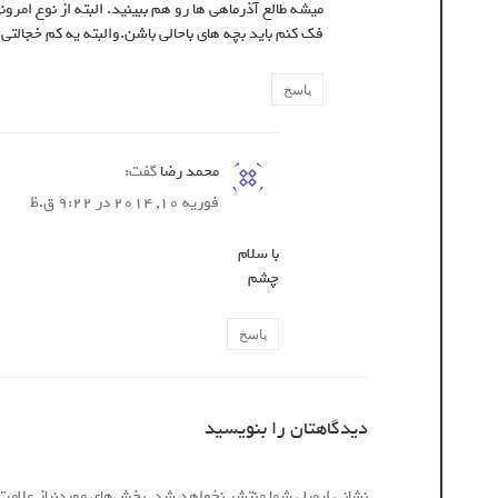
میشه طالع آذرماهی ها رو هم ببینید. البته از نوع امرون
فک کنم باید بچه های باحالی باشن.والبته یه کم خجالتی
پاسخ
محمد رضا
گفت:
فوریه 10, 2014 در 9:22 ق.ظ
با سلام
چشم
پاسخ
دیدگاهتان را بنویسید
نشانی ایمیل شما منتشر نخواهد شد.
بخش‌های موردنیاز علامت