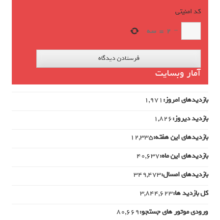
کد امنیتی
*
−
2
=
سه
آمار وبسایت
بازدیدهای امروز:
1,971
بازدید دیروز:
1,826
بازدیدهای این هفته:
12,335
بازدیدهای این ماه:
40,637
بازدیدهای امسال:
349,473
کل بازدید ها:
3,844,623
ورودی‌ موتور های جستجو:
80,669