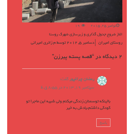
نوامبر 25, 2015
19
اغاز شروع جدول گذاری و زیرسازی شهرک روستا
روستای امیران
دسامبر 5, 2012
توسط
م زائری امیرانی
2 دیدگاه در “
قصه پسته پيرزن
”
رمضان چراغپور
گفت:
سپتامبر 19, 2013 در 8:55 ق.ظ
بااينكه توسمنان زندگى ميكنم ولى شبيه اين ماجرا تو
كودكى داشتم،يادش به خير
پاسخ