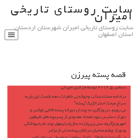
Ski
سایت روستای تاریخی
t
امیران
conten
سایت روستای تاریخی امیران شهرستان اردستان
استان اصفهان
Toggle
igation
قصه پسته پيرزن
دسامبر 5, 2012
توسط
م زائری امیرانی
درادامه مستندجذاب وخواندنى خاطرات دهه شصت اين باربه
سراغ مبحث استراتژيك”پسته”
مى رويم. درروزگارى نه چندان دوركه پسته كالايى لوكس و
دوراز دسترس نبود،تعداد معدودى از پسربچه هاى شيطون
امهرون(گروه سنى زيرپانزده سال)درتيمهاى چند نفره،يواشكى
ودوراز چشم صاحبان درختان پسته،دلى ازعزادر
مى آوردند! با شناختى كه از سخاوت و مهربانى مردمان كوير