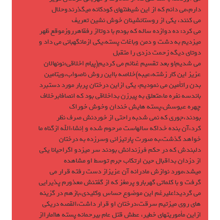
دارم،مى دانم كه از اين شيطنتهاى كودكانه ميگذرندوحلال
مى كنند، يكى از روستانشينان خوش نشين تعريف
مى كرد: ده دوازده ساله كه بودم با دوتااز رفقاهرروزموقع ظهر
ميزديم به دشت و دمن وباغات پسته،يكى ازمانگهبانى مى داد و
دوتاى ديگه زحمت دزدى را متقبل
مى شديم!و بعد تقسيم غنائم مى كرديم(پيام اخلاقى:نونهالان
عزيز اين كار زشته،عيبه)خلاصه بااين روش ناصواب،ويتامين
بدن راتأمين مى نموديم، يكى ازاين درختان پربار مورد دستبرد
باندسه نفره ما،متعلق به پيرزن بداخلاقى بود كه انصافابرخلاف
چهره عبوسش،پسته هايش خندان وخوش خوراك
بودند،جورى كه نمى شدبه راحتى از خوردنش صرف نظر
كرد،آن بنده خداكه سالهاست مرحوم شده و إنشاءالله ازگناه ما
خواهد گذشت،به صورت پارتيزانى وسرزده به درختان
دلبندش كه در حكم فرزندانش بودند سر ميزدو اگراحيانا يكى
از دزدان بداقبال حين ارتكاب جرم توسط او مشاهده
ميشد،مورد نوازش مادرانه آن عزيزاز دست رفته قرار مى
گرفت و با كلماتى گهربارو پرمغز كه از گفتنش معذورم پذيرايى
مى گرديد!عليرغم اين موضوع حساس وكليدى،بازهم در گزينه
هاى روى ميزتيم سرقت،درختان او قرار داشت،القصه دريكى
ازاين مأموريتهاى خطير، عطش قتل عام بيرحمانه پسته ها!مارااز