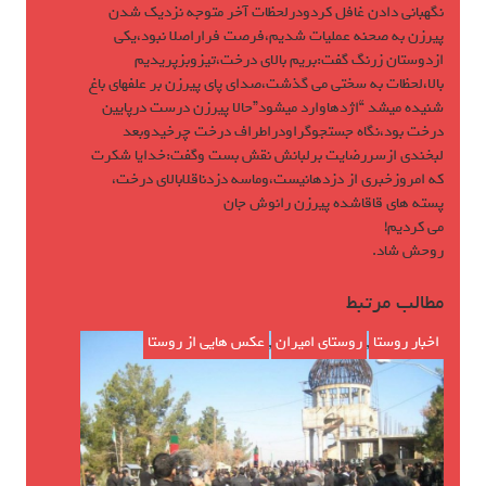
نگهبانى دادن غافل كردودرلحظات آخر متوجه نزديك شدن
پيرزن به صحنه عمليات شديم،فرصت فراراصلا نبود،يكى
ازدوستان زرنگ گفت:بريم بالاى درخت،تيزوبزپريديم
بالا،لحظات به سختى مى گذشت،صداى پاى پيرزن بر علفهاى باغ
شنيده ميشد “اژدهاوارد ميشود”حالا پيرزن درست درپايين
درخت بود،نگاه جستجوگراودراطراف درخت چرخيدوبعد
لبخندى ازسررضايت برلبانش نقش بست وگفت:خدايا شكرت
كه امروزخبرى از دزدهانيست،وماسه دزدناقلابالاى درخت،
پسته هاى قاقاشده پيرزن رانوش جان
مى كرديم!
روحش شاد.
مطالب مرتبط
اخبار روستا
,
روستای امیران
,
عکس هایی از روستا