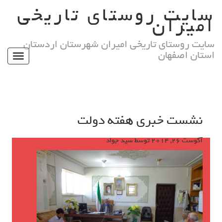
Ski
سایت روستای تاریخی
t
امیران
conten
سایت روستای تاریخی امیران شهرستان اردستان
استان اصفهان
Toggle
igation
نشست خبری هفته دولت
آگوست 26, 2014
توسط
سید جواد