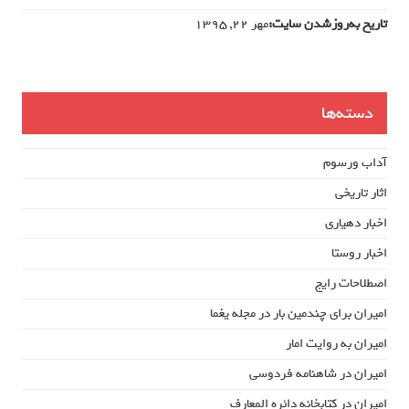
تاریخ به‌روزشدن سایت:
مهر ۲۲, ۱۳۹۵
دسته‌ها
آداب ورسوم
اثار تاریخی
اخبار دهیاری
اخبار روستا
اصطلاحات رایج
امیران برای چندمین بار در مجله یغما
امیران به روایت امار
امیران در شاهنامه فردوسی
امیران در کتابخانه دائره المعارف