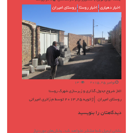
اخبار دهیاری
,
اخبار روستا
,
روستای امیران
نوامبر 25, 2015
13
اغاز شروع جدول گذاری و زیرسازی شهرک روستا
روستای امیران
ژانویه 25, 2013
توسط
م زائری امیرانی
دیدگاهتان را بنویسید
نشانی ایمیل شما منتشر نخواهد شد.
بخش‌های موردنیاز