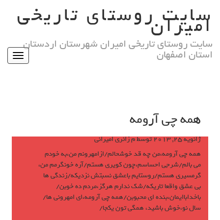
Ski
سایت روستای تاریخی
t
امیران
conten
سایت روستای تاریخی امیران شهرستان اردستان
استان اصفهان
Toggle
igation
همه چى آرومه
ژانویه 25, 2013
توسط
م زائری امیرانی
همه چى آرومه،من چه قد خوشحالم/ازامهرونم من،به خودم
مى بالم/شرجى احساسم،چون كويرى هستم/آره خونگرمم من،
گرمسيرى هستم/روستايم باعشق نسبتش نزديكه/زندگى ها
بى عشق واقعا تاريكه/شك ندارم هرگز،مردم ده خوبن/
باخداباايمان،بنده اى محبوبن/همه چى آرومه،اى امهرونى ها/
سال نو،خوش باشيد، همگى تون يكجا/