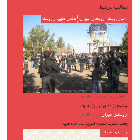
مطالب مرتبط
اخبار روستا
,
روستای امیران
,
عکس هایی از روستا
اکتبر 11, 2016
13
مراسم عزاداری در روز تاسوعا
روستای امیران
ژوئن 16, 2016
14
وفات حضرت خدیجه کبری(سلام الله علیها)
روستای امیران