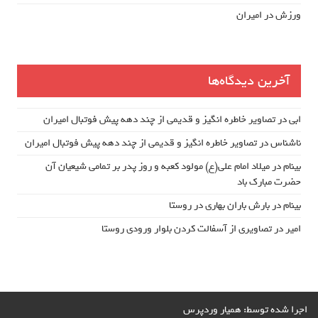
ورزش در امیران
آخرین دیدگاه‌ها
ابی
در
تصاویر خاطره انگیز و قدیمی از چند دهه پیش فوتبال امیران
ناشناس
در
تصاویر خاطره انگیز و قدیمی از چند دهه پیش فوتبال امیران
بینام
در
میلاد امام علی(ع) مولود کعبه و روز پدر بر تمامی شیعیان آن
حضرت مبارک باد
بینام
در
بارش باران بهاری در روستا
امیر
در
تصاویری از آسفالت کردن بلوار ورودی روستا
اجرا شده توسط:
همیار وردپرس