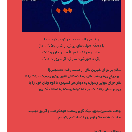
بر تو مي‌بالد محمّد، بر تو مي‌نازد حجاز
با محمّد خوانده‌اي پيش از شب بعثت، نماز
مـادر زهرا ! سلام الله ، بر جان و تنت
يازده خورشيد سر زد از سپهر دامنت
سلام بر تو ای شیرین لقای از دست رفته محمد(ص)!
ای چراغ روشن شب های رسالت، کاش هنوز بودی و بقچه محبتت را تا
غار حرایِ تنهاییِ رسول، به دوش می کشیدی، تا اوج وفای خود را با
پرچم صفای زنانه ات، بر قله کوه های مکه به تماشا بگذاری!
وفات نخستین بانوی لبیک گوی رسالت، الهه کرامت و آبروی نجابت،
حضرت خدیجه کبرا(س) را تسلیت می گوییم.
مطالب مرتبط