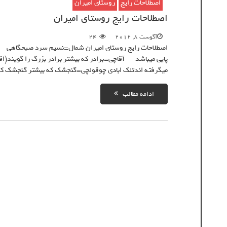
اصطلاحات رایج
روستای امیران
اصطلاحات رایج روستای امیران
آگوست 8, 2012
24
اصطلاحات رایج روستای امیران شمال=نسیم سرد صبحگاهی
پایی میباشد آقاچی=برادر که بیشتر برادر بزرگ را گویند(
میگرفته اندتلک ابادی چوقولچی=گنجشک که بیشتر گنجشک ک
ادامه مطالب