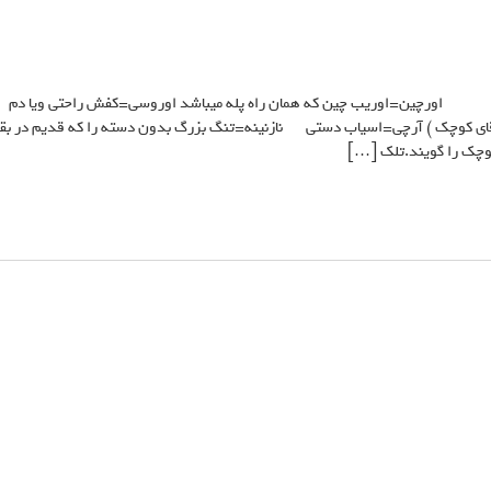
 اورچین=اوریب چین که همان راه پله میباشد اوروسی=کفش راحتی ویا دم
اقای کوچک ) آرچی=اسیاب دستی نازنینه=تنگ بزرگ بدون دسته را که قدیم در بق
وچک را گویند.تلک […]