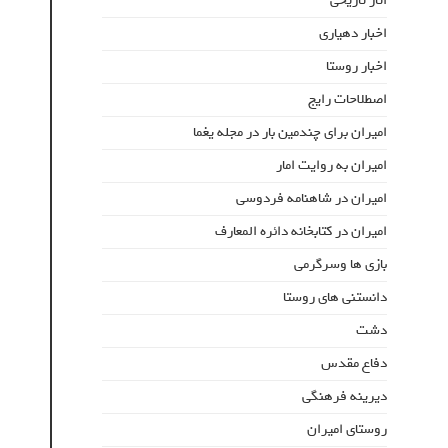
اثار تاریخی
اخبار دهیاری
اخبار روستا
اصطلاحات رایج
امیران برای چندمین بار در مجله یغما
امیران به روایت امار
امیران در شاهنامه فردوسی
امیران در کتابخانه دائره المعارف
بازی ها وسرگرمی
دانستنی های روستا
دشت
دفاع مقدس
دیرینه فرهنگی
روستای امیران