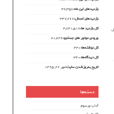
بازدیدهای این ماه:
38,356
بازدیدهای امسال:
347,267
کل بازدید ها:
3,841,518
ل
ورودی‌ موتور های جستجو:
80,638
کل نوشته‌ها:
440
کل دیدگاه‌ها:
340
تاریخ به‌روزشدن سایت:
مهر ۲۲, ۱۳۹۵
دسته‌ها
آداب ورسوم