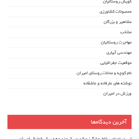
گویش روستائیان
محصولات کشاورزی
مشاهیر و بزرگان
منتخب
مهاجرت روستائیان
مهندسی آبیاری
موقعیت جغرافیایی
نام کوچه و محلات روستای امیران
نوشته های عارفانه و عاشقانه
ورزش در امیران
آخرین دیدگاه‌ها
ابی
در
تصاویر خاطره انگیز و قدیمی از چند دهه پیش فوتبال امیران