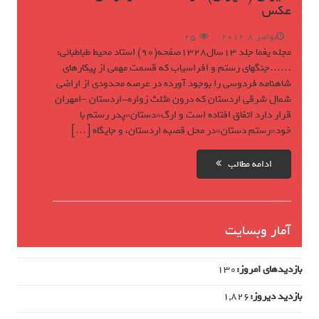
عکس
نوامبر 8, 2012
25
مجله یغما جلد 13سال1328صفحه(90) استاد محیط طباطبائی:
……جنگهای رستم و افراسیاب که قسمت مهمی از پیکارهای
شاهنامه فردوسی را بوجود آورده در عرصه محدودی از اراضی
شمال شرقی اردستان که درون مثلث زواره-اردستان –امهران
قرار دارد اتفاق افتاده است و ارگ«دستان»پدر رستم با
خود«رستم دستان»در محل قصبه اردستان، و جایگاه […]
ادامه مطالب
آمار وبسایت
بازدیدهای امروز:
130
بازدید دیروز:
1,826