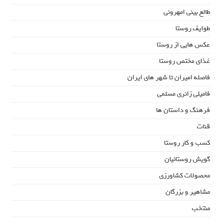
طالع بینی امهرونی
طوایف روستا
عکس هایی از روستا
غذای مختص روستا
فاصله امیران تا شهر های ایران
فامیلی زائری مسلمی
فرهنگ و داستان ها
قنات
کسب و کار روستا
گویش روستائیان
محصولات کشاورزی
مشاهیر و بزرگان
منتخب