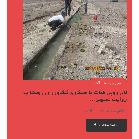
اخبار روستا
قنات
لای روبی قنات با همکاری کشاورزان روستا به
روایت تصویر…
می 18, 2015
7
ادامه مطالب