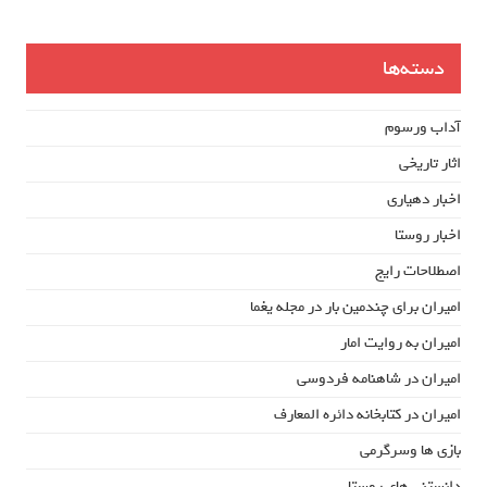
دسته‌ها
آداب ورسوم
اثار تاریخی
اخبار دهیاری
اخبار روستا
اصطلاحات رایج
امیران برای چندمین بار در مجله یغما
امیران به روایت امار
امیران در شاهنامه فردوسی
امیران در کتابخانه دائره المعارف
بازی ها وسرگرمی
دانستنی های روستا