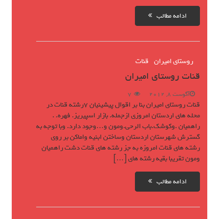
ادامه مطالب
روستای امیران
قنات
قنات روستای امیران
آگوست 8, 2012
7
قنات روستای امیران بنا بر اقوال پیشینیان 7رشته قنات در
محله های اردستان امروزی ازجمله. بازار اسپیریز. فهره. .
راهمیان .وکوشک.باب الرحی.ومون و…وجود دارد. وبا توجه به
گسترش شهرستان اردستان وساختن ابنیه واماکن بر روی
رشته های قنات امروزه به جز رشته های قنات دشت راهمیان
ومون تقریبا بقیه رشته های […]
ادامه مطالب