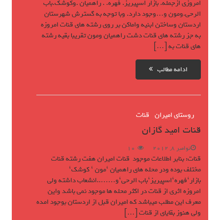
امروزی ازجمله. بازار اسپیریز. فهره. . راهمیان .وکوشک.باب
الرحی.ومون و…وجود دارد. وبا توجه به گسترش شهرستان
اردستان وساختن ابنیه واماکن بر روی رشته های قنات امروزه
به جز رشته های قنات دشت راهمیان ومون تقریبا بقیه رشته
های قنات به […]
ادامه مطالب
روستای امیران
قنات
قنات امید گازان
نوامبر 8, 2012
10
قنات: بنابر اطلاعات موجود قنات امیران هفت رشته قنات
مختلف بوده ودر محله های راهمیان ‘مون ‘ کوشک‘
بازار‘فهره‘اسپیریز‘باب الرحی‘و……..انشعاب داشته ولی
امروزه اثری از قنات در اکثر محله ها موجود نمی باشد واین
معرف این مطلب میباشد که امیران قبل از اردستان بوجود امده
ولی هنوز بقایای از قنات […]