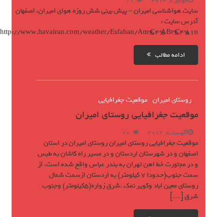
جولای 7, 2013
11
سایت هواشناسی امیران – پيش بينى شش روزه هواى امیران، اصفهان
آدرس سایت :
http://www.havairan.com/weather/Esfahan/Am%C4%ABr%C4%81n
ادامه مطالب
روستای امیران
موقعیت جغرافیایی
موقعیت جغرافیایی روستای امیران
آگوست 8, 2012
20
موقعیت جغرافیایی روستای امیران روستای امیران در استان
اصفهان و در شهرستان اردستان و در مسیر راه کاشان به طبس
و در مجاورت خط اهن تهران به بندر عباس واقع شده است. از
سمت جنوب(حدودا 7 کیلومتر) به اردستان ازسمت شمال
روستای معین اباد وکویر نمک .شرق زواره(5کیلومتر) وجنوب
شرق […]