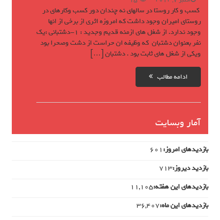
اکتبر 7, 2012
15
کسب و کار روستا در سالهای نه چندان دور کسب وکارهای در
روستای امیران وجود داشت که امروزه اثری از برخی از انها
وجود ندارد. از شغل های ازمنه قدیم وجدید : 1-دشتبانی :یک
نفر بعنوان دشتبان که وظیفه ان حراست از دشت وصحرا بود
ویکی از شغل های ثابت بود . دشتبان […]
ادامه مطالب
آمار وبسایت
بازدیدهای امروز:
601
بازدید دیروز:
713
بازدیدهای این هفته:
11,105
بازدیدهای این ماه:
36,407