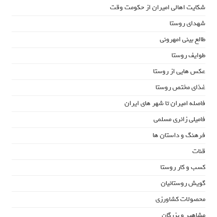
شکایت اهالی امیران از حکومت وقت
شهدای روستا
طالع بینی امهرونی
طوایف روستا
عکس هایی از روستا
غذای مختص روستا
فاصله امیران تا شهر های ایران
فامیلی زائری مسلمی
فرهنگ و داستان ها
قنات
کسب و کار روستا
گویش روستائیان
محصولات کشاورزی
مشاهیر و بزرگان