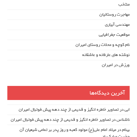
منتخب
مهاجرت روستائیان
مهندسی آبیاری
موقعیت جغرافیایی
نام کوچه و محلات روستای امیران
نوشته های عارفانه و عاشقانه
ورزش در امیران
آخرین دیدگاه‌ها
ابی
در
تصاویر خاطره انگیز و قدیمی از چند دهه پیش فوتبال امیران
ناشناس
در
تصاویر خاطره انگیز و قدیمی از چند دهه پیش فوتبال امیران
بینام
در
میلاد امام علی(ع) مولود کعبه و روز پدر بر تمامی شیعیان آن
حضرت مبارک باد