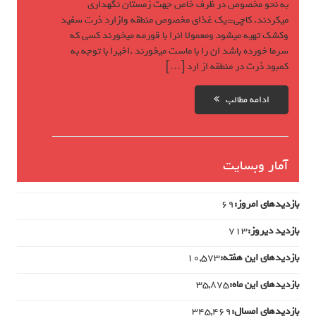
به نحو مخصوص در ظرف خاص جهت زمستان نگهداری
میکردند. کاچی=یک غذای مخصوص منطقه وازارد ذرت سفید
وکشک تهیه میشود ومعمولا انرا با قورمه میخورند کسی که
سرما خورده باشد ان را با ماست میخورند .اخیرا با توجه به
کمبود ذرت در منطقه از ارد […]
ادامه مطالب
آمار وبسایت
بازدیدهای امروز:
69
بازدید دیروز:
713
بازدیدهای این هفته:
10,573
بازدیدهای این ماه:
35,875
بازدیدهای امسال:
345,469