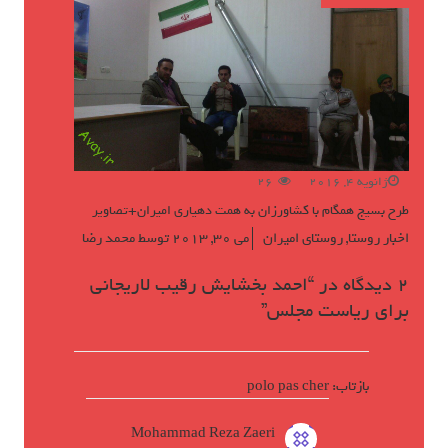
ژانویه 4, 2016
26
طرح بسیج همگام با کشاورزان به همت دهیاری امیران+تصاویر
اخبار روستا
,
روستای امیران
می 30, 2013
توسط
محمد رضا
2 دیدگاه در “
احمد بخشایش رقیب لاریجانی
برای ریاست مجلس
”
بازتاب:
polo pas cher
Mohammad Reza Zaeri