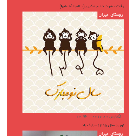
وفات حضرت خدیجه کبری(سلام الله علیها)
روستای امیران
مارس 20, 2016
12
نوروز سال ۱۳۹۵ مبارک باد
روستای امیران