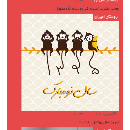
روستای امیران
ژوئن 16, 2016
19
وفات حضرت خدیجه کبری(سلام الله علیها)
روستای امیران
مارس 20, 2016
12
نوروز سال ۱۳۹۵ مبارک باد