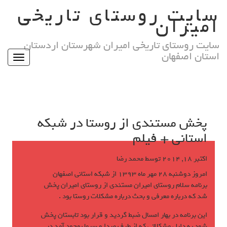
Ski
سایت روستای تاریخی
t
امیران
conten
سایت روستای تاریخی امیران شهرستان اردستان
استان اصفهان
Toggle
igation
پخش مستندی از روستا در شبکه
استانی + فیلم
اکتبر 18, 2014
توسط
محمد رضا
امروز دوشنبه 28 مهر ماه 1393 از شبکه استانی اصفهان
برنامه سلام روستای امیران مستندی از روستای امیران پخش
شد که درباره معرفی و بحث درباره مشکلات روستا بود .
این برنامه در بهار امسال ضبط گردید و قرار بود تابستان پخش
شود به دلیل مشکلاتی که از طرف صدا و سیما بوجود آمد در