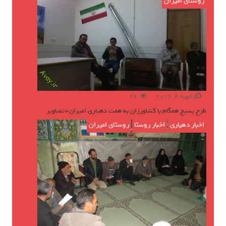
روستای امیران
ژانویه 4, 2016
26
طرح بسیج همگام با کشاورزان به همت دهیاری امیران+تصاویر
اخبار دهیاری
,
اخبار روستا
,
روستای امیران