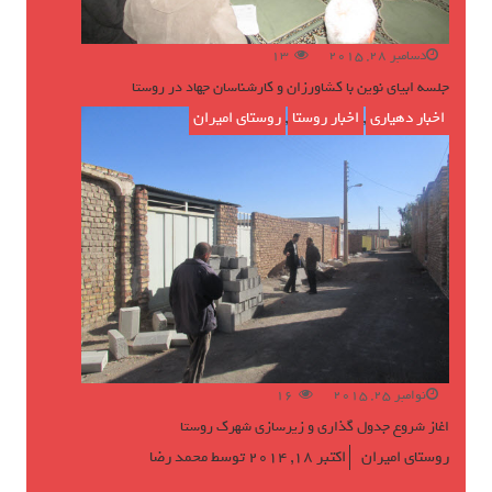
دسامبر 28, 2015
13
جلسه ابیای نوین با کشاورزان و کارشناسان جهاد در روستا
اخبار دهیاری
,
اخبار روستا
,
روستای امیران
نوامبر 25, 2015
16
اغاز شروع جدول گذاری و زیرسازی شهرک روستا
روستای امیران
اکتبر 18, 2014
توسط
محمد رضا