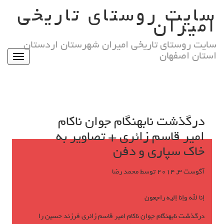
Ski
سایت روستای تاریخی
t
امیران
conten
سایت روستای تاریخی امیران شهرستان اردستان
استان اصفهان
Toggle
igation
درگذشت نابهنگام جوان ناکام
امیر قاسم زائری + تصاویر به
خاک سپاری و دفن
آگوست 3, 2014
توسط
محمد رضا
إنا لله وإنا إليه راجعون *
درگذشت نابهنگام جوان ناکام امیر قاسم زائری فرزند حسین را