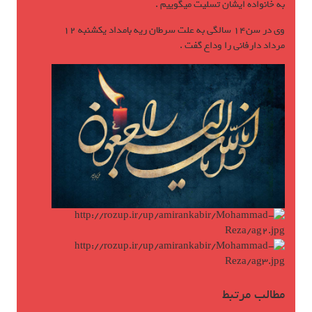
به خانواده ایشان تسلیت میگوییم .
وی در سن14 سالگی به علت سرطان ریه بامداد یکشنبه 12
مرداد دارفانی را وداع گفت .
مطالب مرتبط