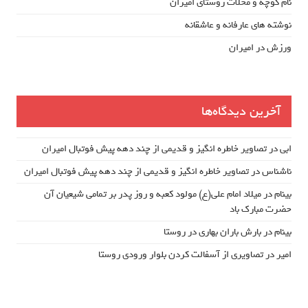
نام کوچه و محلات روستای امیران
نوشته های عارفانه و عاشقانه
ورزش در امیران
آخرین دیدگاه‌ها
ابی
در
تصاویر خاطره انگیز و قدیمی از چند دهه پیش فوتبال امیران
ناشناس
در
تصاویر خاطره انگیز و قدیمی از چند دهه پیش فوتبال امیران
بینام
در
میلاد امام علی(ع) مولود کعبه و روز پدر بر تمامی شیعیان آن
حضرت مبارک باد
بینام
در
بارش باران بهاری در روستا
امیر
در
تصاویری از آسفالت کردن بلوار ورودی روستا