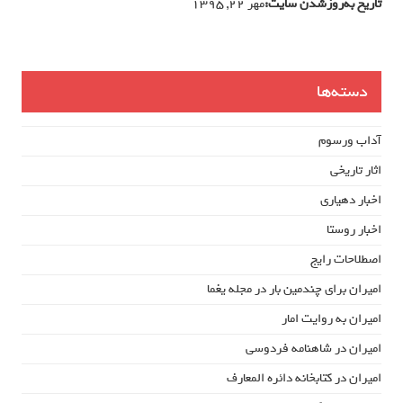
تاریخ به‌روزشدن سایت:
مهر ۲۲, ۱۳۹۵
دسته‌ها
آداب ورسوم
اثار تاریخی
اخبار دهیاری
اخبار روستا
اصطلاحات رایج
امیران برای چندمین بار در مجله یغما
امیران به روایت امار
امیران در شاهنامه فردوسی
امیران در کتابخانه دائره المعارف