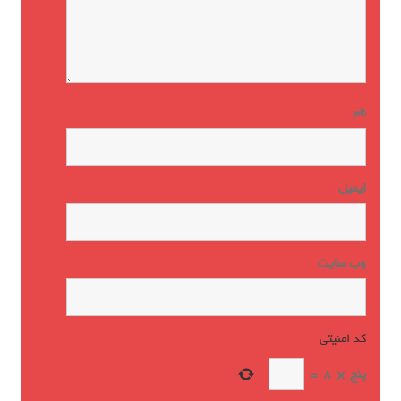
نام
ایمیل
وب‌ سایت
کد امنیتی
*
پنج
×
8
=