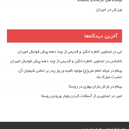
نوشته های عارفانه و عاشقانه
ورزش در امیران
آخرین دیدگاه‌ها
ابی
در
تصاویر خاطره انگیز و قدیمی از چند دهه پیش فوتبال امیران
ناشناس
در
تصاویر خاطره انگیز و قدیمی از چند دهه پیش فوتبال امیران
بینام
در
میلاد امام علی(ع) مولود کعبه و روز پدر بر تمامی شیعیان آن
حضرت مبارک باد
بینام
در
بارش باران بهاری در روستا
امیر
در
تصاویری از آسفالت کردن بلوار ورودی روستا