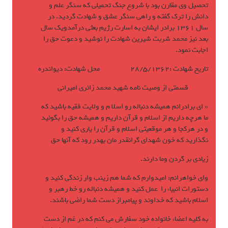
تحصیل وی مقارن بود با شروع جنگ تحمیلی كه سنگر علم و
دانش را ترك گفته و راهی سنگر عشق و شهادت گردید. در
سال 1361 برادر ایشان به اسارت رژیم بعثی درآمدویك سال
بعد نیز محمد شربت شیرین شهادت را نوشید و دعوت حق را
اجابت نمود.
تاریخ شهادت :28/5/1362 محل شهادت: دیواندره
قسمتی از وصیت نامه شهید محمد زائری امیرانی
« ای برادرانم همیشه دنباله رو اسلا م و ولایت فقیه باشید كه
ما هرچه داریم از اسلام و قرآن داریم و همیشه حق را بگوئید
و در هركجا و هر موقعیتی اسلام و قرآن را یاری كنید و
نگذارید كه خون شهدای گرانقدر مان بهدر رود كه آنها حق
زیادی بر گردن وما دارند.
وای خواهرانم: امیدوارم كه شما هم زینب وار زندگی كنید و
دستورات انبیاء را عمل كنید و همیشه دنباله رو خط رهبر و
اسلام باشید كه خداوند و پیامبراز دست شما راضی باشند.
به كلیه اعضاء خانواده خود سفارش می كنم كه در غم از دست