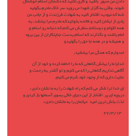
دادن من صبور باشید و كاری نكنید كه دشمنان اسلام خوشحال
شوند. وقتی به گلزار شهدا می روید سر خاك مادرم بگوئید
شما كه نبودید افتخار كنید به شهادت فرزندت و از جانب من
یادی از ایشان كنید و فاتحه بخوانیدكه مادرم مرا ببخشد. به
همه اقوام و دوستانم سفارش می كنم كه دنباله رو اسلام و
امام باشند و نگذارند كه اسلام بدست جنایتكاران از بین برود
و همیشه و در همه جا حق را بگوئیدو
امدوارم كه همگی مرا ببخشید.
خدایا ما را ببخش گناهانی كه ما را احاطه كرده و خود از آن
آگاهی نداریم گناهانی را كه می كنیم و تو آنقدر بما رحمت و
عنایت داری كه از وجود خود شرم می كنیم.
ای خدا ترا شكر می كنم كه راه شهادت را به ما نشان دادی ،
دریچه ای پر افتخار از این دنیای خاكی بسوی آسمانها باز كردی و
لذت بخش ترین امید حیاتمان را به مانشان دادی»
27/3/13