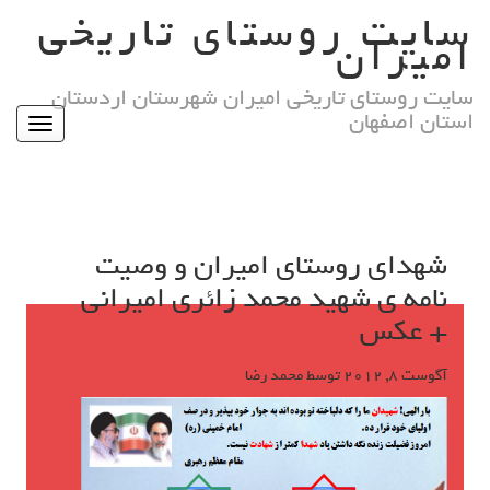
Ski
سایت روستای تاریخی
t
امیران
conten
سایت روستای تاریخی امیران شهرستان اردستان
استان اصفهان
Toggle
igation
شهدای روستای امیران و وصیت
نامه ی شهید محمد زائری امیرانی
+ عکس
آگوست 8, 2012
توسط
محمد رضا