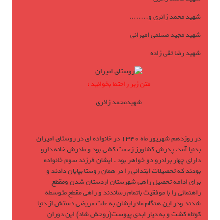
شهید محمد زائری و……..
شهید مجید مسلمی امیرانی
شهید رضا تقی زاده
متن زبر راحتما بخوانید :
شهیدمحمد زائری
در روزدهم شهریور ماه 1340 در خانواده ای در روستای امیران
بدنیا آمد. پدرش كشاورز زحمت كشی بود و مادرش خانه دارو
دارای چهار برادرو دو خواهر بود . ایشان فرزند سوم خانواده
بودند كه تحصیلات ابتدائی را در همان روستا بپایان دادند و
برای ادامه تحصیل راهی شهرستان اردستان شدن ومقطع
راهنمائی را با موفقیت باتمام رساندند و راهی مقطع متوسطه
شدند ودر این هنگام مادرایشان به علت مریضی دستش از دنیا
كوتاه كشت و به دیار ابدی پیوست(روحش شاد) این دوران