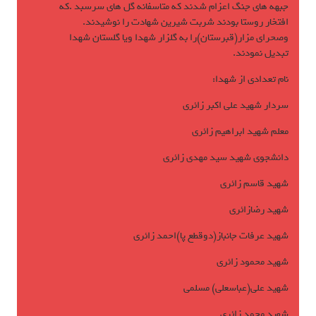
جبهه های جنگ اعزام شدند که متاسفانه گل های سرسبد .که
افتخار روستا بودند شربت شیرین شهادت را نوشیدند.
وصحرای مزار(قبرستان)را به گلزار شهدا ویا گلستان شهدا
تبدیل نمودند.
نام تعدادی از شهدا:
سردار شهید علی اکبر زائری
معلم شهید ابراهیم زائری
دانشجوی شهید سید مهدی زائری
شهید قاسم زائری
شهید رضازائری
شهید عرفات جانباز(دوقطع پا)احمد زائری
شهید محمود زائری
شهید علی(عباسعلی) مسلمی
شهید محمد زائری