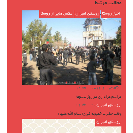
مطالب مرتبط
اخبار روستا
,
روستای امیران
,
عکس هایی از روستا
اکتبر 11, 2016
18
مراسم عزاداری در روز تاسوعا
روستای امیران
ژوئن 16, 2016
19
وفات حضرت خدیجه کبری(سلام الله علیها)
روستای امیران