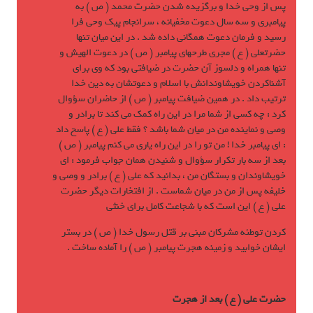
پس از وحی خدا و برگزيده شدن حضرت محمد ( ص ) به
پيامبری و سه سال دعوت مخفيانه ، سرانجام پيک وحی فرا
رسيد و فرمان دعوت همگانی داده شد . در اين ميان تنها
حضرتعلی ( ع ) مجری طرحهای پيامبر ( ص ) در دعوت الهيش و
تنها همراه و دلسوز آن حضرت در ضيافتی بود که وی برای
آشناکردن خويشاوندانش با اسلام و دعوتشان به دين خدا
ترتيب داد . در همين ضيافت پيامبر ( ص ) از حاضران سؤوال
کرد : چه کسی از شما مرا در اين راه کمک مي کند تا برادر و
وصی و نماينده من در ميان شما باشد ؟ فقط علی ( ع ) پاسخ داد
: ای پيامبر خدا ! من تو را در اين راه ياری مي کنم پيامبر ( ص )
بعد از سه بار تکرار سؤوال و شنيدن همان جواب فرمود : ای
خويشاوندان و بستگان من ، بدانيد که علی ( ع ) برادر و وصی و
خليفه پس از من در ميان شماست . از افتخارات ديگر حضرت
علی ( ع ) اين است که با شجاعت کامل برای خنثی
کردن توطئه مشرکان مبنی بر قتل رسول خدا ( ص ) در بستر
ايشان خوابيد و زمينه هجرت پيامبر ( ص ) را آماده ساخت .
حضرت علی ( ع ) بعد از هجرت