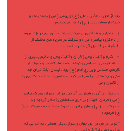
بعد از هجرت حضرت علی ( ع ) و پيامبر ( ص ) به مدينه دو
نمونه ازفضايل علی ( ع ) را بيان مي نمائيم :
1 – جانبازی و فداکاری در ميدان جهاد : حضور وی در 26 غزوه
از 27غزوه پيامبر ( ص ) و شرکت در سريه های مختلف از
افتخارات و فضايل آن حضرت است .
2 – ضبط و کتابت وحی ( قرآن ) کتابت وحی و تنظيم بسياری از
اسناد تاريخی و سياسی و نوشتن نامه های تبليغی و دعوتی از
کارهای حساس و پرارج امام ( ع ) بود . ايشان آيات قرآن چه
مکی و چه مدنی ، را ضبط مي کرد . به همين علت است که وی را
از کاتبان وحی
و حافظان قرآن به شمار مي آورند . در اين دوران بود که پيامبر
( ص ) فرمان اخوت و برادری مسلمانان را صادر فرمود و با
حضرت علی ( ع ) پيمان برادری و اخوت بست و به حضرت علی (
ع ) فرمود :
” تو برادر من در اين جهان و سرای ديگر هستی . به خدايی که
مرا به حق برانگيخته است …