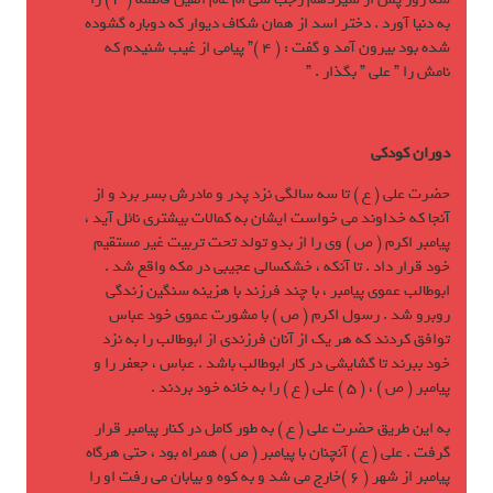
به دنيا آورد . دختر اسد از همان شکاف ديوار که دوباره گشوده
شده بود بيرون آمد و گفت : ( 4 )” پيامی از غيب شنيدم که
نامش را ” علی ” بگذار . ”
دوران کودکي
حضرت علی ( ع ) تا سه سالگی نزد پدر و مادرش بسر برد و از
آنجا که خداوند مي خواست ايشان به کمالات بيشتری نائل آيد ،
پيامبر اکرم ( ص ) وی را از بدو تولد تحت تربيت غير مستقيم
خود قرار داد . تا آنکه ، خشکسالی عجيبی در مکه واقع شد .
ابوطالب عموی پيامبر ، با چند فرزند با هزينه سنگين زندگی
روبرو شد . رسول اکرم ( ص ) با مشورت عموی خود عباس
توافق کردند که هر يک از آنان فرزندی از ابوطالب را به نزد
خود ببرند تا گشايشی در کار ابوطالب باشد . عباس ، جعفر را و
پيامبر ( ص ) ، ( 5 ) علی ( ع ) را به خانه خود بردند .
به اين طريق حضرت علی ( ع ) به طور کامل در کنار پيامبر قرار
گرفت . علی ( ع ) آنچنان با پيامبر ( ص ) همراه بود ، حتی هرگاه
پيامبر از شهر ( 6 )خارج مي شد و به کوه و بيابان مي رفت او را