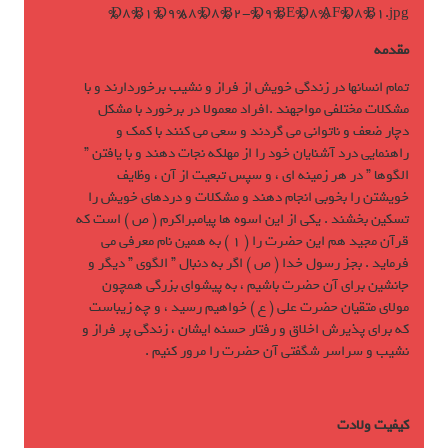
مقدمه
تمام انسانها در زندگی خويش از فراز و نشيب برخوردارند و با
مشکلات مختلفی مواجهند .افراد معمولا در برخورد با مشکل
دچار ضعف و ناتوانی مي گردند و سعی مي کنند با کمک و
راهنمايی درد آشنايان خود را از مهلکه نجات دهند و با يافتن ”
الگوها ” در هر زمينه ای ، و سپس تبعيت از آن ، وظايف
خويشتن را بخوبی انجام دهند و مشکلات و دردهای خويش را
تسکين بخشند . يکی از اين اسوه ها پيامبراکرم ( ص ) است که
قرآن مجيد هم اين حضرت را ( 1 ) به همين نام معرفی مي
فرمايد . بجز رسول خدا ( ص ) اگر به دنبال ” الگوی ” ديگر و
جانشين برای آن حضرت باشيم ، به پيشوای بزرگی همچون
مولای متقيان حضرت علی ( ع ) خواهيم رسيد ، و چه زيباست
که برای پذيرش اخلاق و رفتار حسنه ايشان ، زندگی پر فراز و
نشيب و سراسر شگفتی آن حضرت را مرور کنيم .
کيفيت ولادت