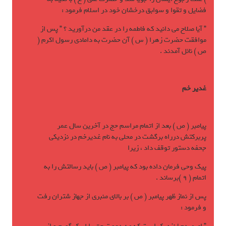
فضايل و تقوا و سوابق درخشان خود در اسلام فرمود :
” آيا صلاح مي دانيد که فاطمه را در عقد من درآوريد ؟ ” پس از
موافقت حضرت زهرا ( س ) آن حضرت به دامادی رسول اکرم (
ص ) نائل آمدند .
غدير خم
پيامبر ( ص ) بعد از اتمام مراسم حج در آخرين سال عمر
پربرکتش درراه برگشت در محلی به نام غديرخم در نزديکی
جحفه دستور توقف داد ، زيرا
پيک وحی فرمان داده بود که پيامبر ( ص ) بايد رسالتش را به
اتمام ( 9 )برساند .
پس از نماز ظهر پيامبر ( ص ) بر بالای منبری از جهاز شتران رفت
و فرمود :