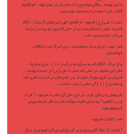
با خبر بودند ، وقتی موضوع را با دخترش در ميان نهاد ، ام کلثوم
گفت : فردا جعده را به مسجد بفرستيد .
حضرت علی ( ع ) فرمود : از قضای الهی نمي توان گريخت . آنگاه
کمربند خود را محکم بست و در حالی که اين دو بيت را زمزمه
مي کرد عازم مسجد شد .
کمر خود را برای مرگ محکم ببند ، زيرا مرگ تو را ملاقات
خواهدکرد .
و از مرگ ، آنگاه که به سرای تو درآيد ( 10 ) . جزع و فرياد
مکن ابن ملجم ، در حالی که حضرت علی ( ع ) در سجده بودند ،
ضربتی بر فرق مبارک خون از سر حضرتش در محراب جاری شد
و محاسن ( 11 ) آن حضرت وارد ساخت .
شريفش را رنگين کرد . در اين حال آن حضرت فرمود : ” فزت
و رب الکعبه ” به خدای کعبه سوگند که رستگار شدم سپس
آيه 55سوره
طه را تلاوت فرمود :
” شما را از خاک آفريديم و در آن بازتان مي گردانيم و بار ديگر