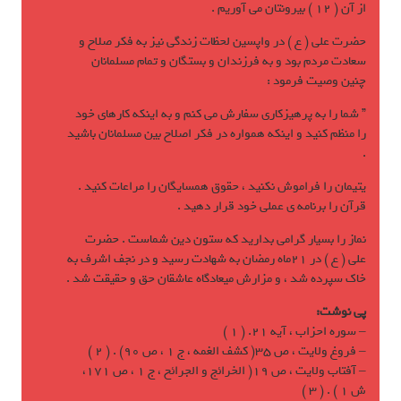
از آن ( 12 ) بيرونتان مي آوريم .
حضرت علی ( ع ) در واپسين لحظات زندگی نيز به فکر صلاح و
سعادت مردم بود و به فرزندان و بستگان و تمام مسلمانان
چنين وصيت فرمود :
” شما را به پرهيزکاری سفارش مي کنم و به اينکه کارهای خود
را منظم کنيد و اينکه همواره در فکر اصلاح بين مسلمانان باشيد
.
يتيمان را فراموش نکنيد ، حقوق همسايگان را مراعات کنيد .
قرآن را برنامه ی عملی خود قرار دهيد .
نماز را بسيار گرامی بداريد که ستون دين شماست . حضرت
علی ( ع ) در 21ماه رمضان به شهادت رسيد و در نجف اشرف به
خاک سپرده شد ، و مزارش ميعادگاه عاشقان حق و حقيقت شد .
پی نوشت:
– سوره احزاب ، آيه 21. ( 1 )
– فروغ ولايت ، ص 35( کشف الغمه ، ج 1 ، ص 90) . ( 2 )
– آفتاب ولايت ، ص 19( الخرائج و الجرائح ، ج 1 ، ص 171،
ش 1 ) . ( 3 )