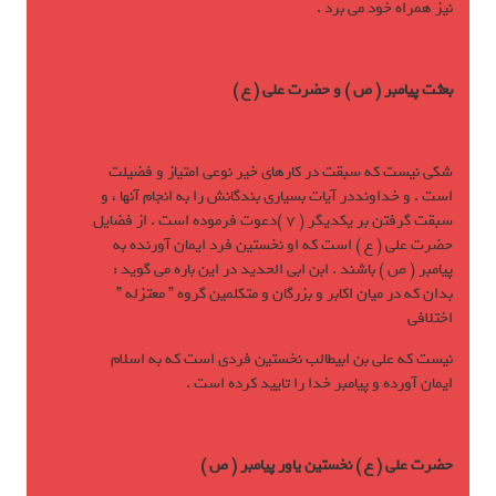
نيز همراه خود مي برد .
بعثت پيامبر ( ص ) و حضرت علی ( ع )
شکی نيست که سبقت در کارهای خير نوعی امتياز و فضيلت
است . و خداونددر آيات بسياری بندگانش را به انجام آنها ، و
سبقت گرفتن بر يکديگر ( 7 )دعوت فرموده است . از فضايل
حضرت علی ( ع ) است که او نخستين فرد ايمان آورنده به
پيامبر ( ص ) باشند . ابن ابي الحديد در اين باره مي گويد :
بدان که در ميان اکابر و بزرگان و متکلمين گروه ” معتزله ”
اختلافی
نيست که علي بن ابيطالب نخستين فردی است که به اسلام
ايمان آورده و پيامبر خدا را تاييد کرده است .
حضرت علی ( ع ) نخستين ياور پيامبر ( ص )