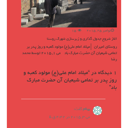
نوامبر 25, 2015
15
اغاز شروع جدول گذاری و زیرسازی شهرک روستا
روستای امیران
میلاد امام علی(ع) مولود کعبه و روز پدر بر
تمامی شیعیان آن حضرت مبارک باد
می 1, 2015
توسط
محمد
رضا
1 دیدگاه در “
میلاد امام علی(ع) مولود کعبه و
روز پدر بر تمامی شیعیان آن حضرت مبارک
باد
”
بینام
گفت:
می 3, 2015 در 4:42 ق.ظ