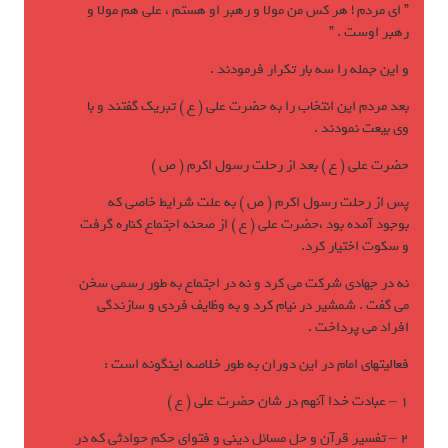
” ای مردم ! هر کس من مولا و رهبر او هستم ، علی هم مولا و
رهبر اوست . ”
و اين جمله را سه بار تکرار فرمودند .
بعد مردم اين انتخاب را به حضرت علی ( ع ) تبريک گفتند و با
وی بيعت نمودند .
حضرت علی ( ع ) بعد از رحلت رسول اکرم ( ص )
پس از رحلت رسول اکرم ( ص ) به علت شرايط خاصی که
بوجود آمده بود ،حضرت علی ( ع ) از صحنه اجتماع کناره گرفت
و سکوت اختيار کرد.
نه در جهادی شرکت مي کرد و نه در اجتماع به طور رسمی سخن
مي گفت . شمشير در نيام کرد و به وظايف فردی و سازندگی
افراد مي پرداخت .
فعاليتهای امام در اين دوران به طور خلاصه اينگونه است :
1 – عبادت خدا آنهم در شان حضرت علی ( ع )
2 – تفسير قرآن و حل مسائل دينی و فتوای حکم حوادثی که در