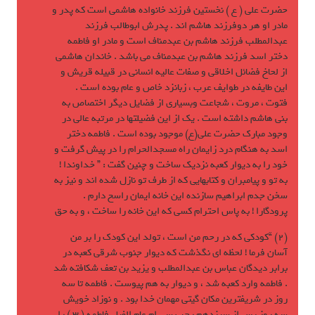
حضرت علی ( ع ) نخستين فرزند خانواده هاشمی است که پدر و
مادر او هر دوفرزند هاشم اند . پدرش ابوطالب فرزند
عبدالمطلب فرزند هاشم بن عبدمناف است و مادر او فاطمه
دختر اسد فرزند هاشم بن عبدمناف مي باشد . خاندان هاشمی
از لحاخ فضائل اخلاقی و صفات عاليه انسانی در قبيله قريش و
اين طايفه در طوايف عرب ، زبانزد خاص و عام بوده است .
فتوت ، مروت ، شجاعت وبسياری از فضايل ديگر اختصاص به
بني هاشم داشته است . يک از اين فضيلتها در مرتبه عالی در
وجود مبارک حضرت علی(ع) موجود بوده است . فاطمه دختر
اسد به هنگام درد زايمان راه مسجدالحرام را در پيش گرفت و
خود را به ديوار کعبه نزديک ساخت و چنين گفت : ” خداوندا !
به تو و پيامبران و کتابهايی که از طرف تو نازل شده اند و نيز به
سخن جدم ابراهيم سازنده اين خانه ايمان راسخ دارم .
پرودگارا ! به پاس احترام کسی که اين خانه را ساخت ، و به حق
(2) “کودکی که در رحم من است ، تولد اين کودک را بر من
آسان فرما ! لحظه ای نگذشت که ديوار جنوب شرقی کعبه در
برابر ديدگان عباس بن عبدالمطلب و يزيد بن تعف شکافته شد
. فاطمه وارد کعبه شد ، و ديوار به هم پيوست . فاطمه تا سه
روز در شريفترين مکان گيتی مهمان خدا بود . و نوزاد خويش
سه روز پس از سيزدهم رجب سي ام عام الفيل فاطمه ( 3 ) را