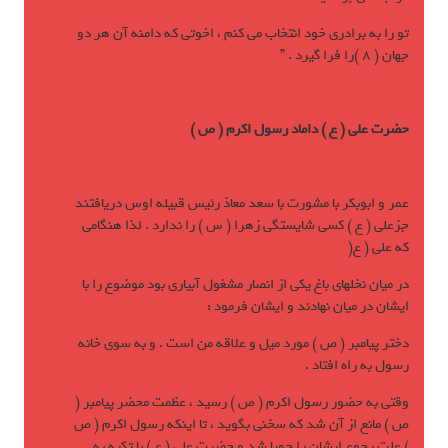
تو را به برادری خود انتخاب مي کنم ، اخوتی که دامنه آن هر دو
جهان ( 8 )را فرا گيرد . ”
حضرت علی ( ع ) داماد رسول اکرم ( ص )
عمر و ابوبکر با مشورت با سعد معاذ رئيس قبيله اوس دريافتند
جزعلی ( ع ) کسی شايستگی زهرا ( س ) را ندارد . لذا هنگامی
که علی ( ع(
در ميان نخلهای باغ يکی از انصار مشغول آبياری بود موضوع را با
ايشان در ميان نهادند و ايشان فرمود :
دختر پيامبر ( ص ) مورد ميل و علاقه من است . و به سوی خانه
رسول به راه افتاد .
وقتی به حضور رسول اکرم ( ص ) رسيد ، عظمت محضر پيامبر (
ص ) مانع از آن شد که سخنی بگويد ، تا اينکه رسول اکرم ( ص
) علت رجوع ايشان را جويا شد و حضرت علی ( ع ) با تکيه به