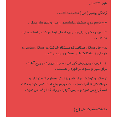
طول 23سال
زندگی پيامبر ( ص ) مشابه نداشت .
3 – پاسخ به پرسشهای دانشمندان ملل و شهرهای ديگر .
4 – بيان حکم بسياری از رويدادهای نوظهور که در اسلام سابقه
نداشت .
5 – حل مسائل هنگامی که دستگاه خلافت در مسائل سياسی و
پاره ای از مشکلات با بن بست روبرو مي شد .
6 – تربيت و پرورش گروهی که از ضمير پاک و روح آماده ،
برای سير و سلوک برخوردار هستند .
7 – کار و کوشش برای تامين زندگی بسياری از بينوايان و
درماندگان تا آنجا که با دست خويش باغ احداث مي کرد و قنات
استخراج مي نمود و سپس آنها را در راه خدا وقف مي نمود .
خلافت حضرت علی ( ع )