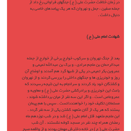
در زمان خلافت حضرت علی ( ع ) جنگهای فراوانی رخ داد از
جمله صفين ، جمل و نهروان که هر يک پيامدهای خاصی به
دنبال داشت .
شهادت امام علی ( ع )
بعد از جنگ نهروان و سرکوب خوارج برخی از خوارج از جمله
عبدالرحمان بن ملجم مرادی ، و برک بن عبدالله تميمی و
عمروبن بکر تميمی در يکی از شبها گرد هم آمدند و اوضاع آن
روز و خونريزي ها و جنگهای داخلی را بررسی کردند و از نهروان
و کشتگان خود ياد کردند و سرانجام به اين نتيجه رسيدند که
باعث اين خونريزی و برادرکشی حضرت علی ( ع ) و معاويه و
عمروعاص است . و اگر اين سه نفر از ميان برداشته شوند ،
مسلمانان تکليف خود را خواهنددانست . سپس با هم پيمان
بستند که هر يک از آنان متعهد کشتن يکی از سه نفر گردد .
ابن ملجم متعهد قتل امام علی ( ع ) شد و در شب نوزدهم ماه
رمضان همراه چند نفر در مسجد کوفه نشستند . آن شب
حضرت علی ( ع ) در خانه دخترش مهمان بودند و از واقعه صبح