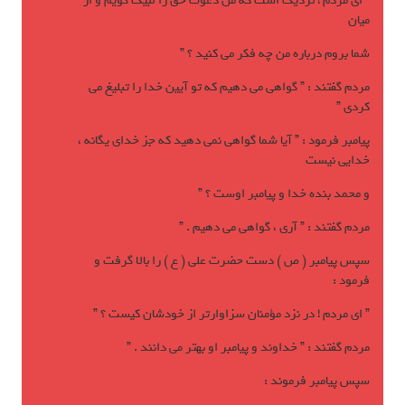
” ای مردم ! نزديک است که من دعوت حق را لبيک گويم و از
ميان
شما بروم درباره من چه فکر مي کنيد ؟ ”
مردم گفتند : ” گواهی مي دهيم که تو آيين خدا را تبليغ مي
کردی ”
پيامبر فرمود : ” آيا شما گواهی نمي دهيد که جز خدای يگانه ،
خدايی نيست
و محمد بنده خدا و پيامبر اوست ؟ ”
مردم گفتند : ” آری ، گواهی مي دهيم . ”
سپس پيامبر ( ص ) دست حضرت علی ( ع ) را بالا گرفت و
فرمود :
” ای مردم ! در نزد مؤمنان سزاوارتر از خودشان کيست ؟ ”
مردم گفتند : ” خداوند و پيامبر او بهتر مي دانند . ”
سپس پيامبر فرموند :