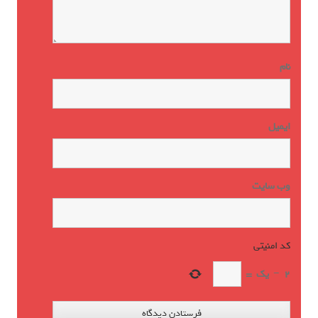
نام
ایمیل
وب‌ سایت
کد امنیتی
*
2
−
یک
=