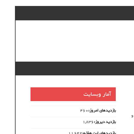
آمار وبسایت
بازدیدهای امروز:
460
د و
بازدید دیروز:
1,836
بازدیدهای این هفته:
11,642