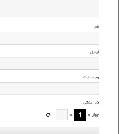
نام
ایمیل
وب‌ سایت
کد امنیتی
*
چهار
×
=