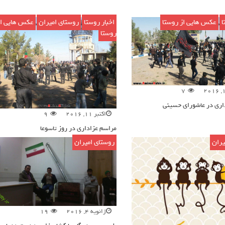
ا
,
عکس هایی از روستا
اخبار روستا
,
روستای امیران
,
عکس هایی از
روستا
7
اری در عاشورای حسینی
اکتبر 11, 2016
9
مراسم عزاداری در روز تاسوعا
یران
روستای امیران
ژانویه 4, 2016
19