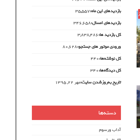
بازدیدهای این ماه:
35,557
بازدیدهای امسال:
346,658
کل بازدید ها:
3,838,486
ورودی‌ موتور های جستجو:
80,628
کل نوشته‌ها:
440
کل دیدگاه‌ها:
340
تاریخ به‌روزشدن سایت:
مهر ۲۲, ۱۳۹۵
دسته‌ها
آداب ورسوم