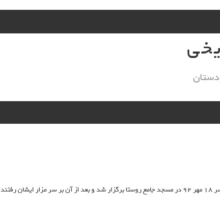
یخی
دستان
مراسم 40ام مرحوم حسن زائری ( حسن محمد شیخ ) امروز عصر 18 مهر 92 در مسجد جامع روستا برگزار شد و بعد از آن بر سر مزار ایشان رفتن