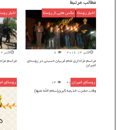
مطالب مرتبط
اخبار روستا
,
عکس هایی از روستا
اخبار روست
اکتبر 13, 2016
7
اکتبر 12, 2016
مراسم عزاداری شام غریبان حسینی در روستای
مراسم عزاد
امیران
روستای امیران
روستای ام
ژوئن 16, 2016
13
وفات حضرت خدیجه کبری(سلام الله علیها)