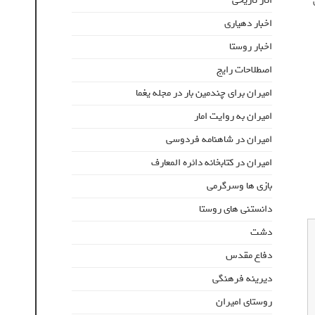
اثار تاریخی
اخبار دهیاری
اخبار روستا
اصطلاحات رایج
امیران برای چندمین بار در مجله یغما
امیران به روایت امار
امیران در شاهنامه فردوسی
امیران در کتابخانه دائره المعارف
بازی ها وسرگرمی
دانستنی های روستا
دشت
دفاع مقدس
دیرینه فرهنگی
روستای امیران